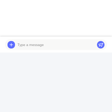
*
Nộp Ngay
Điện thoại: 86-180-5882-0351
E-mail:
jane@trustar-pharma.com